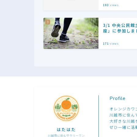
193
views
3/1 中央公民
座」に参加しま
171
views
Profile
オレンジカワ
川越市に住ん
大好きな川越
ぜひ一緒に活
はたはた
川越市に住むサラリーマン